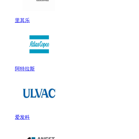
里其乐
阿特拉斯
爱发科