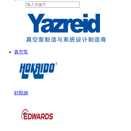
真空泵
好凯德