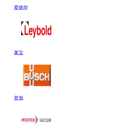
爱德华
莱宝
普旭