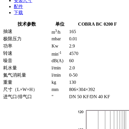
安装尺寸
配件
下载
技术参数
单位
COBRA BC 0200 F
3
抽速
165
m
/h
极限压力
mbar
0.01
功率
Kw
2.9
-1
转速
4570
min
噪音
dB(A)
60
耗水量
l/min
2.0
氮气消耗量
l/min
0-50
重量
kg
130
尺寸（L×W×H）
mm
806×304×392
进气口/排气口
"
DN 50 KF/DN 40 KF