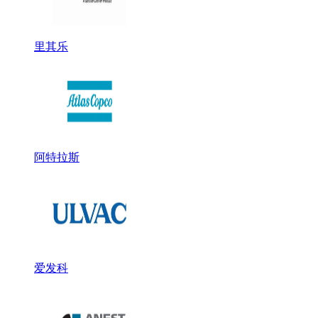
里其乐
阿特拉斯
爱发科