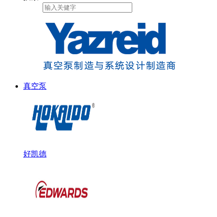
真空泵
好凯德