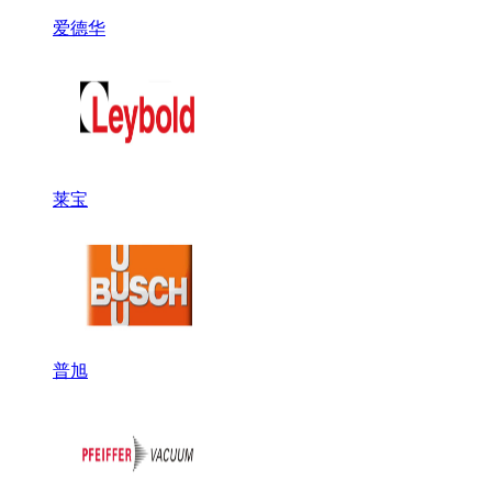
爱德华
莱宝
普旭