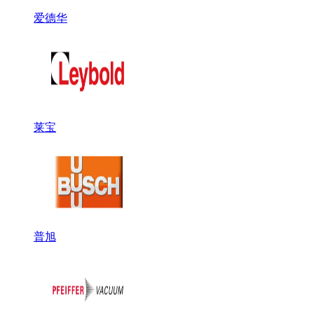
爱德华
莱宝
普旭