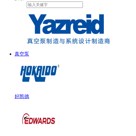
真空泵
好凯德