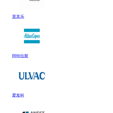
里其乐
阿特拉斯
爱发科