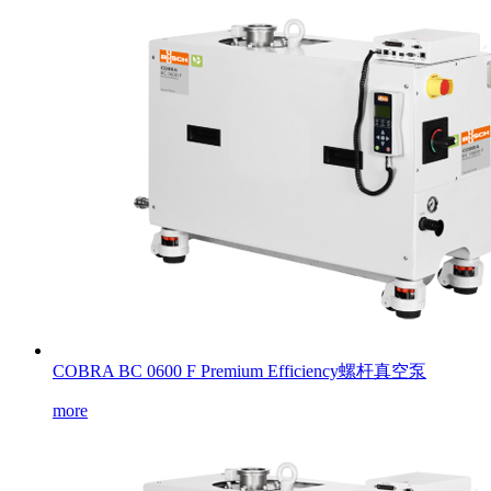
COBRA BC 0600 F Premium Efficiency螺杆真空泵
more