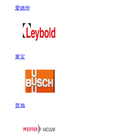
爱德华
莱宝
普旭