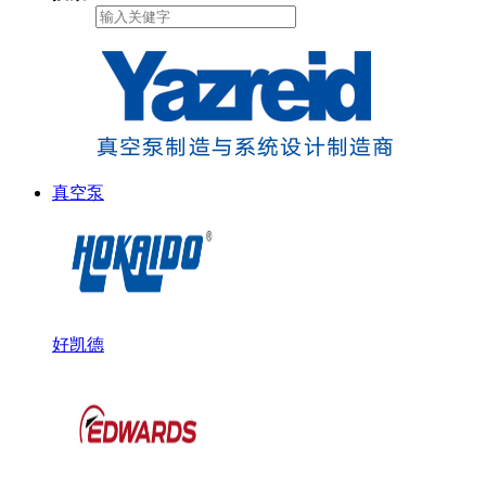
真空泵
好凯德