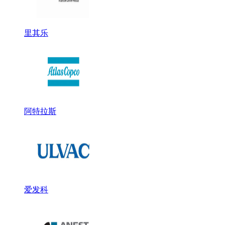
里其乐
阿特拉斯
爱发科