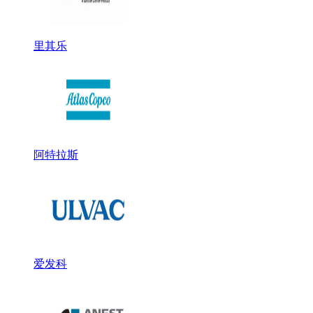
里其乐
阿特拉斯
爱发科