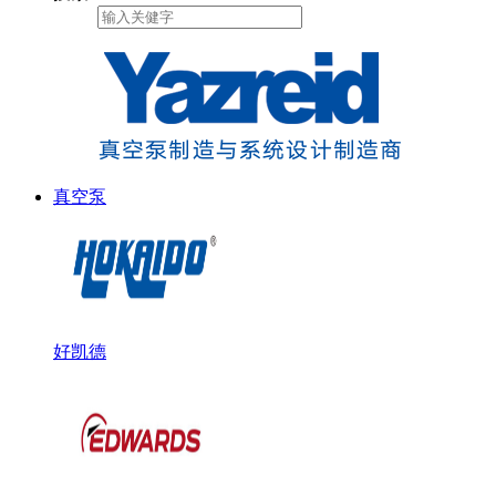
真空泵
好凯德