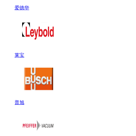
爱德华
莱宝
普旭