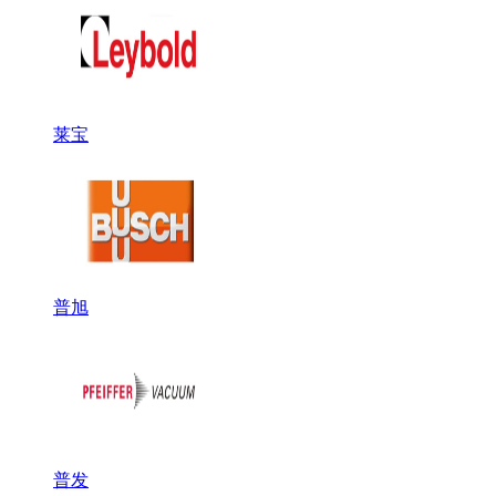
莱宝
普旭
普发