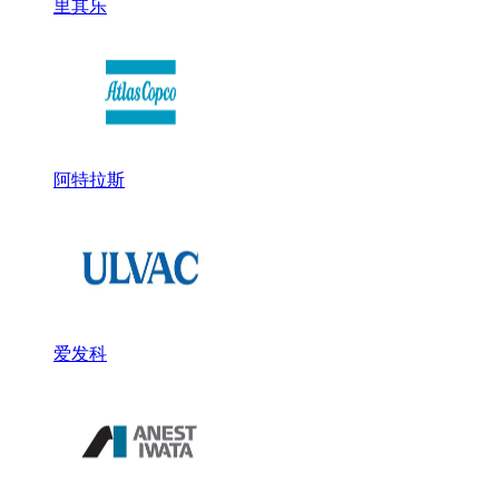
里其乐
阿特拉斯
爱发科